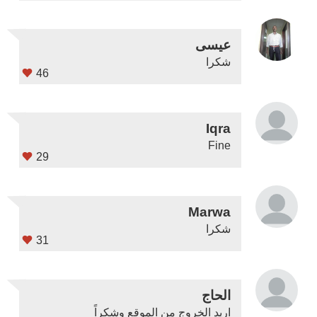
عيسى
شكرا
46
Iqra
Fine
29
Marwa
شكرا
31
الحاج
اريد الخروج من الموقع وشكراً