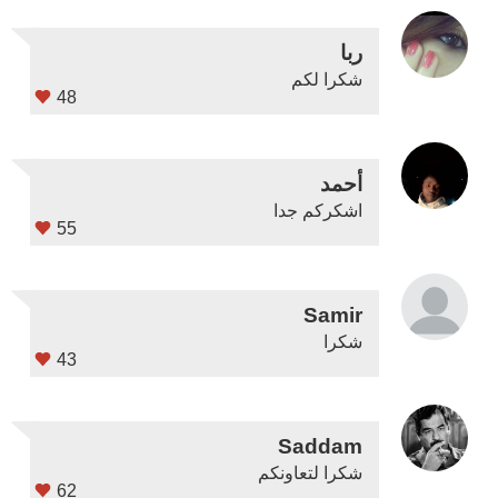
ربا
شكرا لكم
48
أحمد
اشكركم جدا
55
Samir
شكرا
43
Saddam
شكرا لتعاونكم
62